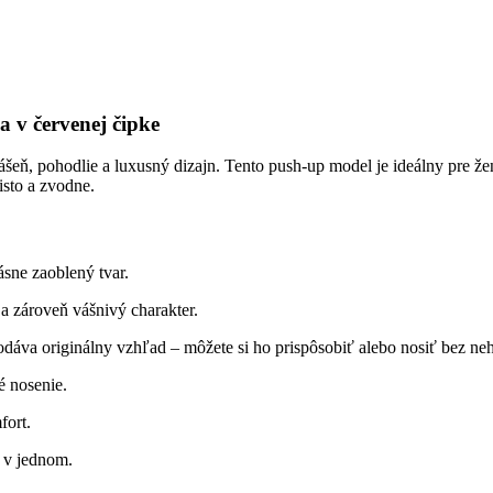
 v červenej čipke
ášeň, pohodlie a luxusný dizajn. Tento push-up model je ideálny pre 
sto a zvodne.
ásne zaoblený tvar.
a zároveň vášnivý charakter.
áva originálny vzhľad – môžete si ho prispôsobiť alebo nosiť bez ne
 nosenie.
fort.
d v jednom.