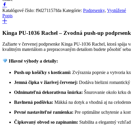
Katalógové číslo:
f9d271157fda
Kategórie:
Podprsenky
,
Vystúžené
Popis
Kinga PU-1036 Rachel – Zvodná push-up podprsenka
Zažiarte v červenej podprsenke Kinga PU-1036 Rachel, ktorá spája v
kvalitným materiálom a prepracovaným detailom budete pôsobiť sebai
Hlavné výhody a detaily:
Push-up košíčky s kosticami:
Zvýraznia poprsie a vytvoria kr
Jemná čipka v žiarivej červenej:
Dodáva bielizni romantický 
Odnímateľná dekoratívna šnúrka:
Šnurovanie okolo krku dod
Bavlnená podšívka:
Mäkká na dotyk a vhodná aj na celodenné
Pevné nastaviteľné ramienka:
Pre optimálne uchytenie a kom
Čipkovaný obvod so zapínaním:
Stabilita a elegantný vzhľa