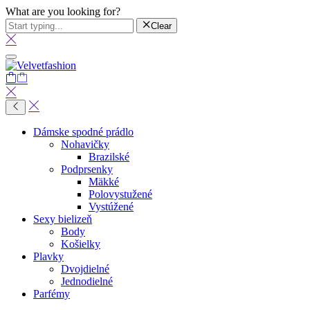
What are you looking for?
Clear
Dámske spodné prádlo
Nohavičky
Brazilské
Podprsenky
Mäkké
Polovystužené
Vystúžené
Sexy bielizeň
Body
Košielky
Plavky
Dvojdielné
Jednodielné
Parfémy