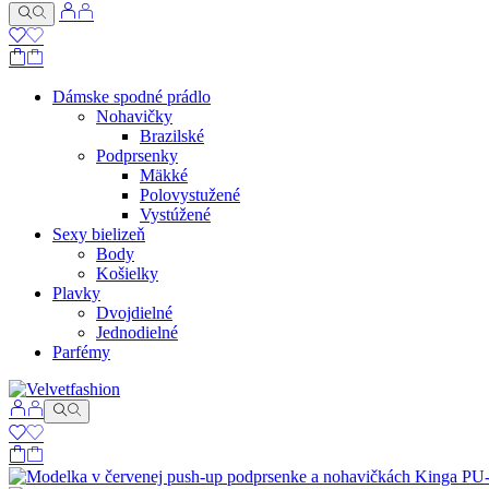
Dámske spodné prádlo
Nohavičky
Brazilské
Podprsenky
Mäkké
Polovystužené
Vystúžené
Sexy bielizeň
Body
Košielky
Plavky
Dvojdielné
Jednodielné
Parfémy