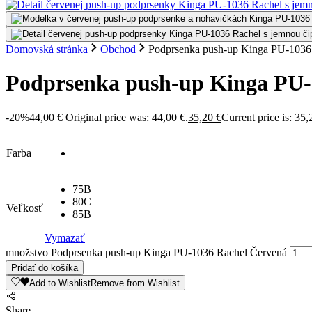
Domovská stránka
Obchod
Podprsenka push-up Kinga PU-1036
Podprsenka push-up Kinga PU-
-20%
44,00
€
Original price was: 44,00 €.
35,20
€
Current price is: 35,
Farba
75B
80C
Veľkosť
85B
Vymazať
množstvo Podprsenka push-up Kinga PU-1036 Rachel Červená
Pridať do košíka
Add to Wishlist
Remove from Wishlist
Share