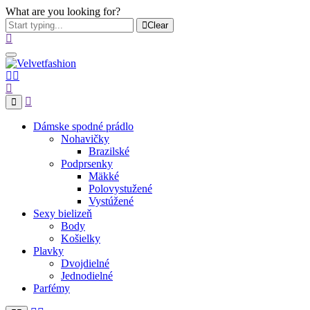
What are you looking for?
Clear
Dámske spodné prádlo
Nohavičky
Brazilské
Podprsenky
Mäkké
Polovystužené
Vystúžené
Sexy bielizeň
Body
Košielky
Plavky
Dvojdielné
Jednodielné
Parfémy