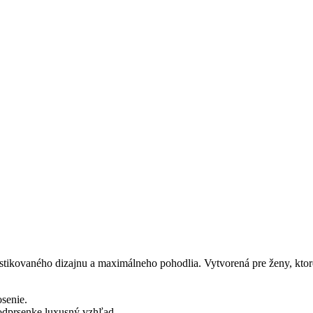
kovaného dizajnu a maximálneho pohodlia. Vytvorená pre ženy, ktoré 
senie.
odprsenke luxusný vzhľad.