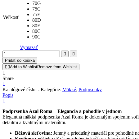
70G
75C
75E
Veľkosť
80D
80F
80C
90C
Vymazať
množstvo
Podprsenka
Pridať do košíka
Azal
Add to Wishlist
Remove from Wishlist
Roma
Mäkká
Share
Katalógové číslo:
-
Kategórie:
Mäkké
,
Podprsenky
Popis
Podprsenka Azal Roma – Elegancia a pohodlie v jednom
Elegantná mäkká podprsenka Azal Roma je dokonalým spojením sofisti
detailmi a kvalitnými materiálmi.
Béžová sieťovina:
Jemný a priedušný materiál pre pohodlné no
Kvetinová výšivka:
Krásne zdobenie košíkov, ktoré pridáva p