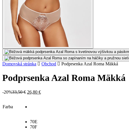
Domovská stránka
Obchod
Podprsenka Azal Roma Mäkká
Podprsenka Azal Roma Mäkká
Original
Current
-20%
33,50
€
26,80
€
price
price
was:
is:
Farba
33,50 €.
26,80 €.
70E
70F