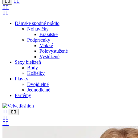
Dámske spodné prádlo
Nohavičky
Brazilské
Podprsenky
Mäkké
Polovystužené
Vystúžené
Sexy bielizeň
Body
Košielky
Plavky
Dvojdielné
Jednodielné
Parfémy