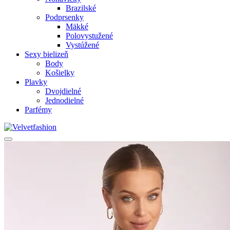
Brazilské
Podprsenky
Mäkké
Polovystužené
Vystúžené
Sexy bielizeň
Body
Košielky
Plavky
Dvojdielné
Jednodielné
Parfémy