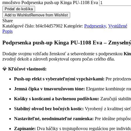
množstvo Podprsenka push-up Kinga PU-1108 Eva
Pridať do košíka
Add to Wishlist
Remove from Wishlist
Share
Katalógové číslo:
bf4c04d57902
Kategórie:
Podprsenky
,
Vystúžené
Popis
Podprsenka push-up Kinga PU-1108 Eva – Zmyselný š
Dodajte svojmu vzhľadu ženskosť a sebavedomie s podprsenkou
Kin
zvodný dekolt a zároveň poskytoval oporu počas celého dňa.
💎
Kľúčové vlastnosti:
Push-up efekt s vyberateľnými vypchávkami:
Pre prirodzen
Jemná čipka v tmavoružovom tóne:
Elegantne kombinuje rom
Košíky s kosticami a bavlnenou podšívkou:
Zaručujú stabilit
Stabilný obvod bez bočných kostíc:
Vyrobený z kvalitnej sieť
Nastaviteľné, neodnímateľné ramienka:
Pre ideálne prispô
Zapínanie:
Dva háčiky s trojstupňovou reguláciou pre individuá