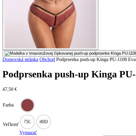
Domovská stránka
Obchod
Podprsenka push-up Kinga PU-1108 Eva
Podprsenka push-up Kinga PU-
47,50
€
Farba
75C
80D
Veľkosť
Vymazať