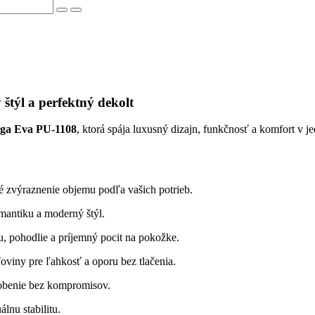
týl a perfektný dekolt
ga Eva PU-1108
, ktorá spája luxusný dizajn, funkčnosť a komfort v 
é zvýraznenie objemu podľa vašich potrieb.
antiku a moderný štýl.
u, pohodlie a príjemný pocit na pokožke.
oviny pre ľahkosť a oporu bez tlačenia.
sobenie bez kompromisov.
lnu stabilitu.