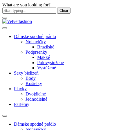
What are you looking for?
Clear
Dámske spodné prádlo
Nohavičky
Brazilské
Podprsenky
Mäkké
Polovystužené
Vystúžené
Sexy bielizeň
Body
Košielky
Plavky
Dvojdielné
Jednodielné
Parfémy
Dámske spodné prádlo
Nohavičky