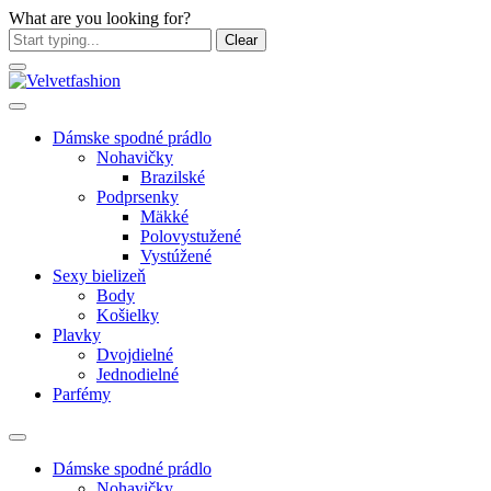
What are you looking for?
Clear
Dámske spodné prádlo
Nohavičky
Brazilské
Podprsenky
Mäkké
Polovystužené
Vystúžené
Sexy bielizeň
Body
Košielky
Plavky
Dvojdielné
Jednodielné
Parfémy
Dámske spodné prádlo
Nohavičky