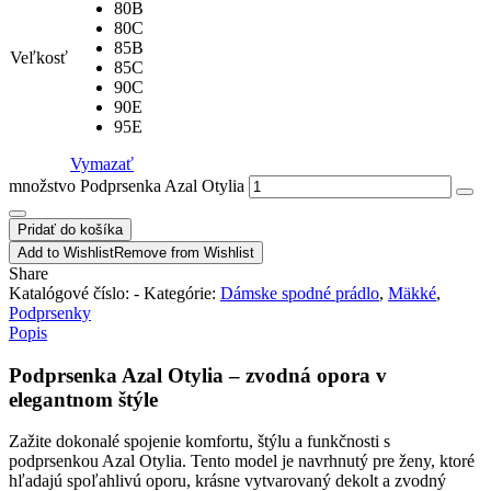
80B
80C
85B
Veľkosť
85C
90C
90E
95E
Vymazať
množstvo Podprsenka Azal Otylia
Pridať do košíka
Add to Wishlist
Remove from Wishlist
Share
Katalógové číslo:
-
Kategórie:
Dámske spodné prádlo
,
Mäkké
,
Podprsenky
Popis
Podprsenka Azal Otylia – zvodná opora v
elegantnom štýle
Zažite dokonalé spojenie komfortu, štýlu a funkčnosti s
podprsenkou Azal Otylia. Tento model je navrhnutý pre ženy, ktoré
hľadajú spoľahlivú oporu, krásne vytvarovaný dekolt a zvodný