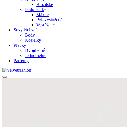
Brazilské
Podprsenky
Mäkké
Polovystužené
Vystúžené
Sexy bielizeň
Body
Košielky
Plavky
Dvojdielné
Jednodielné
Parfémy