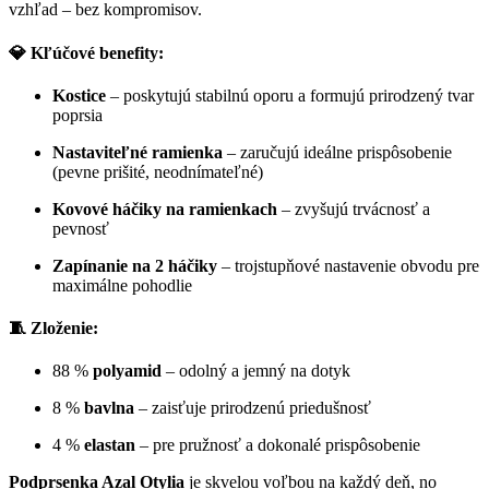
vzhľad – bez kompromisov.
💎 Kľúčové benefity:
Kostice
– poskytujú stabilnú oporu a formujú prirodzený tvar
poprsia
Nastaviteľné ramienka
– zaručujú ideálne prispôsobenie
(pevne prišité, neodnímateľné)
Kovové háčiky na ramienkach
– zvyšujú trvácnosť a
pevnosť
Zapínanie na 2 háčiky
– trojstupňové nastavenie obvodu pre
maximálne pohodlie
🧵 Zloženie:
88 %
polyamid
– odolný a jemný na dotyk
8 %
bavlna
– zaisťuje prirodzenú priedušnosť
4 %
elastan
– pre pružnosť a dokonalé prispôsobenie
Podprsenka Azal Otylia
je skvelou voľbou na každý deň, no