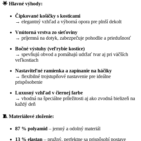
🌟
Hlavné výhody:
Čipkované košíčky s kosticami
→ elegantný vzhľad a výborná opora pre plnší dekolt
Vnútorná vrstva zo sieťoviny
→ príjemná na dotyk, zabezpečuje pohodlie a priedušnosť
Bočné výstuhy (veľrybie kostice)
→ spevňujú obvod a pomáhajú udržať tvar aj pri väčších
veľkostiach
Nastaviteľné ramienka a zapínanie na háčiky
→ flexibilné trojstupňové nastavenie pre ideálne
prispôsobenie
Luxusný vzhľad v čiernej farbe
→ vhodná na špeciálne príležitosti aj ako zvodná bielizeň na
každý deň
🧵
Materiálové zloženie:
87 % polyamid
– jemný a odolný materiál
13 % elastan
– pružný, perfektne sa prispôsobí postave