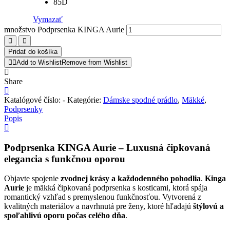
85D
Vymazať
množstvo Podprsenka KINGA Aurie
Pridať do košíka
Add to Wishlist
Remove from Wishlist
Share
Katalógové číslo:
-
Kategórie:
Dámske spodné prádlo
,
Mäkké
,
Podprsenky
Popis
Podprsenka KINGA Aurie – Luxusná čipkovaná
elegancia s funkčnou oporou
Objavte spojenie
zvodnej krásy a každodenného pohodlia
.
Kinga
Aurie
je mäkká čipkovaná podprsenka s kosticami, ktorá spája
romantický vzhľad s premyslenou funkčnosťou. Vytvorená z
kvalitných materiálov a navrhnutá pre ženy, ktoré hľadajú
štýlovú a
spoľahlivú oporu počas celého dňa
.