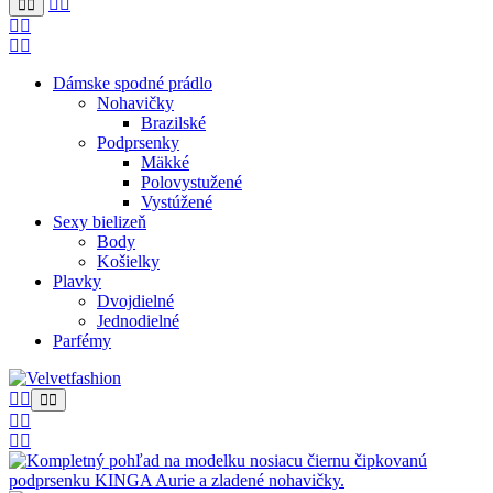
Dámske spodné prádlo
Nohavičky
Brazilské
Podprsenky
Mäkké
Polovystužené
Vystúžené
Sexy bielizeň
Body
Košielky
Plavky
Dvojdielné
Jednodielné
Parfémy