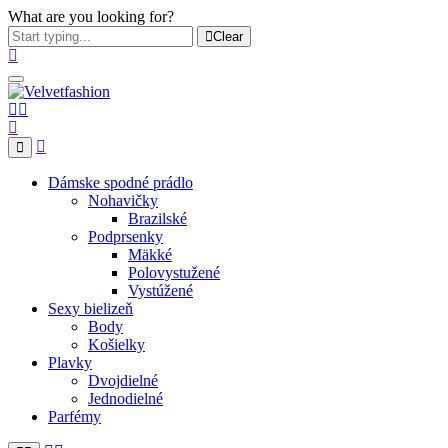
What are you looking for?
Clear
Dámske spodné prádlo
Nohavičky
Brazilské
Podprsenky
Mäkké
Polovystužené
Vystúžené
Sexy bielizeň
Body
Košielky
Plavky
Dvojdielné
Jednodielné
Parfémy