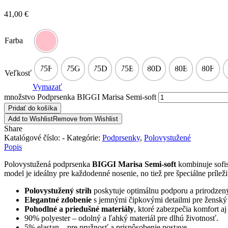
41,00
€
Farba
75F
75G
75D
75E
80D
80E
80F
Veľkosť
Vymazať
množstvo Podprsenka BIGGI Marisa Semi-soft
Pridať do košíka
Add to Wishlist
Remove from Wishlist
Share
Katalógové číslo:
-
Kategórie:
Podprsenky
,
Polovystužené
Popis
Polovystužená podprsenka
BIGGI Marisa Semi-soft
kombinuje sofis
model je ideálny pre každodenné nosenie, no tiež pre špeciálne prílež
Polovystužený strih
poskytuje optimálnu podporu a prirodzený
Elegantné zdobenie
s jemnými čipkovými detailmi pre ženský 
Pohodlné a priedušné materiály
, ktoré zabezpečia komfort aj
90% polyester – odolný a ľahký materiál pre dlhú životnosť.
5% elastan – pre pružnosť a prispôsobenie postave.