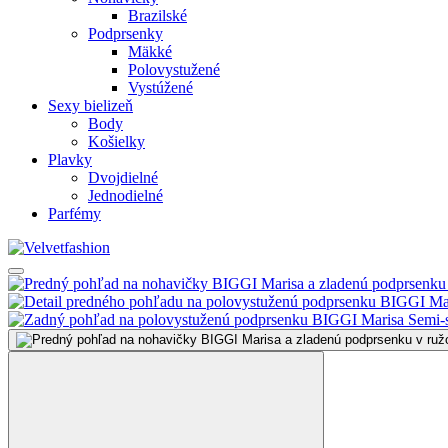
Brazilské
Podprsenky
Mäkké
Polovystužené
Vystúžené
Sexy bielizeň
Body
Košielky
Plavky
Dvojdielné
Jednodielné
Parfémy