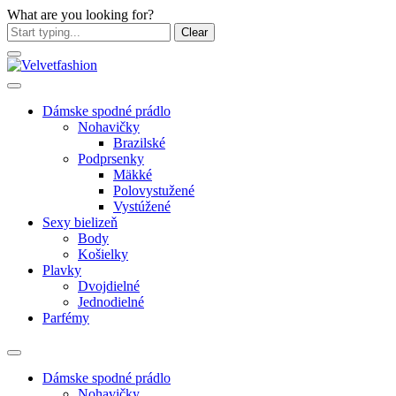
What are you looking for?
Clear
Dámske spodné prádlo
Nohavičky
Brazilské
Podprsenky
Mäkké
Polovystužené
Vystúžené
Sexy bielizeň
Body
Košielky
Plavky
Dvojdielné
Jednodielné
Parfémy
Dámske spodné prádlo
Nohavičky