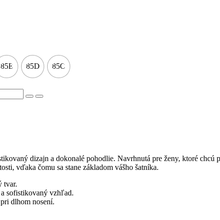
85E
85D
85C
tikovaný dizajn a dokonalé pohodlie. Navrhnutá pre ženy, ktoré chcú p
itosti, vďaka čomu sa stane základom vášho šatníka.
 tvar.
a sofistikovaný vzhľad.
 pri dlhom nosení.