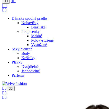
Dámske spodné prádlo
Nohavičky
Brazilské
Podprsenky
Mäkké
Polovystužené
Vystúžené
Sexy bielizeň
Body
Košielky
Plavky
Dvojdielné
Jednodielné
Parfémy