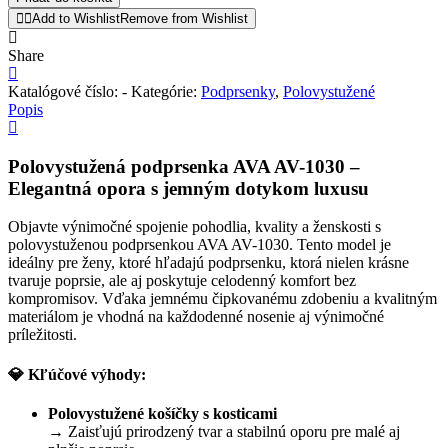
Add to Wishlist
Remove from Wishlist
Share
Katalógové číslo:
-
Kategórie:
Podprsenky
,
Polovystužené
Popis
Polovystužená podprsenka AVA AV-1030 –
Elegantná opora s jemným dotykom luxusu
Objavte výnimočné spojenie pohodlia, kvality a ženskosti s
polovystuženou podprsenkou AVA AV-1030. Tento model je
ideálny pre ženy, ktoré hľadajú podprsenku, ktorá nielen krásne
tvaruje poprsie, ale aj poskytuje celodenný komfort bez
kompromisov. Vďaka jemnému čipkovanému zdobeniu a kvalitným
materiálom je vhodná na každodenné nosenie aj výnimočné
príležitosti.
💎 Kľúčové výhody:
Polovystužené košíčky s kosticami
→ Zaisťujú prirodzený tvar a stabilnú oporu pre malé aj