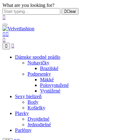
What are you looking for?
Clear
Dámske spodné prádlo
Nohavičky
Brazilské
Podprsenky
Mäkké
Polovystužené
Vystúžené
Sexy bielizeň
Body
Košielky
Plavky
Dvojdielné
Jednodielné
Parfémy