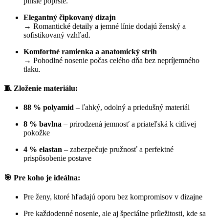
plnšie poprsie.
Elegantný čipkovaný dizajn
→ Romantické detaily a jemné línie dodajú ženský a
sofistikovaný vzhľad.
Komfortné ramienka a anatomický strih
→ Pohodlné nosenie počas celého dňa bez nepríjemného
tlaku.
🧵 Zloženie materiálu:
88 % polyamid
– ľahký, odolný a priedušný materiál
8 % bavlna
– prirodzená jemnosť a priateľská k citlivej
pokožke
4 % elastan
– zabezpečuje pružnosť a perfektné
prispôsobenie postave
🎯 Pre koho je ideálna:
Pre ženy, ktoré hľadajú oporu bez kompromisov v dizajne
Pre každodenné nosenie, ale aj špeciálne príležitosti, kde sa