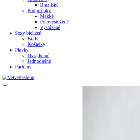
Brazilské
Podprsenky
Mäkké
Polovystužené
Vystúžené
Sexy bielizeň
Body
Košielky
Plavky
Dvojdielné
Jednodielné
Parfémy