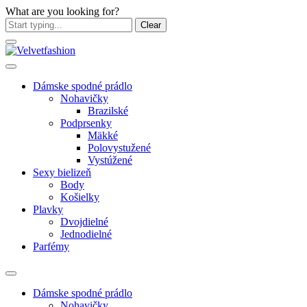
What are you looking for?
Clear
Dámske spodné prádlo
Nohavičky
Brazilské
Podprsenky
Mäkké
Polovystužené
Vystúžené
Sexy bielizeň
Body
Košielky
Plavky
Dvojdielné
Jednodielné
Parfémy
Dámske spodné prádlo
Nohavičky