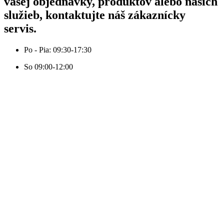
vašej objednávky, produktov alebo našich
služieb, kontaktujte náš zákaznícky
servis.
Po - Pia: 09:30-17:30
So 09:00-12:00
Tel:
+421 948 185 250
Email:
info@velvetfashion.sk
Adresa:
1. mája 215/5, 058 01 Poprad
© 2023 Velvetfashion by
Websy