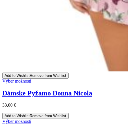
Add to Wishlist
Remove from Wishlist
This
Výber možností
product
has
Dámske Pyžamo Donna Nicola
multiple
variants.
33,00
€
The
options
Add to Wishlist
Remove from Wishlist
may
This
Výber možností
be
product
chosen