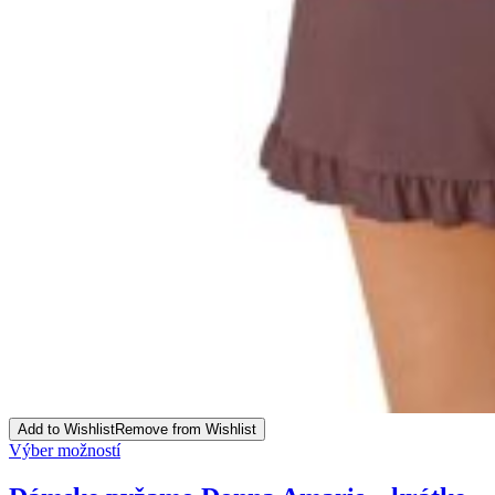
Add to Wishlist
Remove from Wishlist
This
Výber možností
product
has