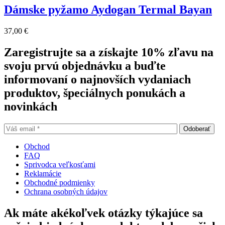
has
on
Dámske pyžamo Aydogan Termal Bayan
multiple
the
variants.
product
37,00
€
The
page
options
Zaregistrujte sa a získajte 10% zľavu na
may
be
svoju prvú objednávku a buďte
chosen
informovaní o najnovších vydaniach
on
the
produktov, špeciálnych ponukách a
product
novinkách
page
Obchod
FAQ
Sprivodca veľkosťami
Reklamácie
Obchodné podmienky
Ochrana osobných údajov
Ak máte akékoľvek otázky týkajúce sa