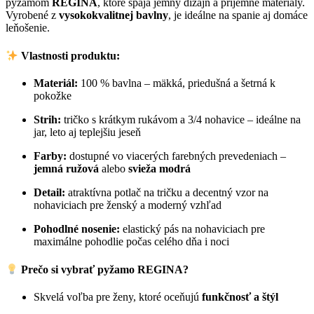
pyžamom
REGINA
, ktoré spája jemný dizajn a príjemné materiály.
Vyrobené z
vysokokvalitnej bavlny
, je ideálne na spanie aj domáce
leňošenie.
Vlastnosti produktu:
Materiál:
100 % bavlna – mäkká, priedušná a šetrná k
pokožke
Strih:
tričko s krátkym rukávom a 3/4 nohavice – ideálne na
jar, leto aj teplejšiu jeseň
Farby:
dostupné vo viacerých farebných prevedeniach –
jemná ružová
alebo
svieža modrá
Detail:
atraktívna potlač na tričku a decentný vzor na
nohaviciach pre ženský a moderný vzhľad
Pohodlné nosenie:
elastický pás na nohaviciach pre
maximálne pohodlie počas celého dňa i noci
Prečo si vybrať pyžamo REGINA?
Skvelá voľba pre ženy, ktoré oceňujú
funkčnosť a štýl