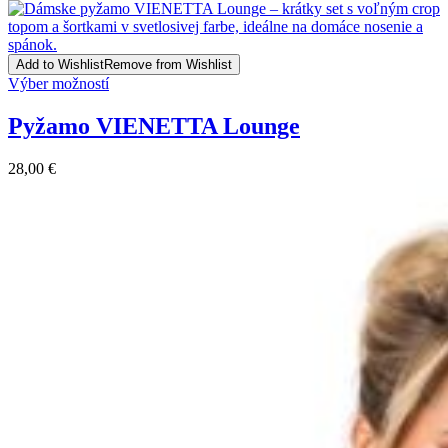
options
may
be
Add to Wishlist
Remove from Wishlist
chosen
This
Výber možností
on
product
the
has
product
Pyžamo VIENETTA Lounge
multiple
page
variants.
28,00
€
The
options
may
be
chosen
on
the
product
page