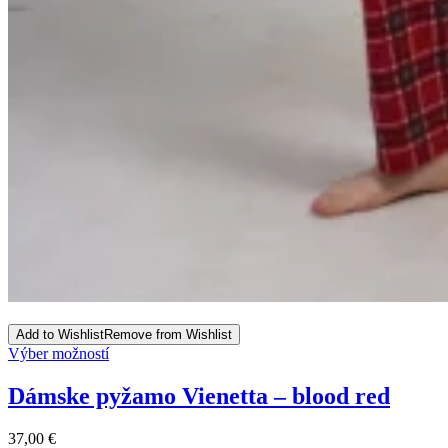
Add to Wishlist
Remove from Wishlist
This
Výber možností
product
has
Dámske pyžamo Vienetta – blood red
multiple
variants.
37,00
€
The