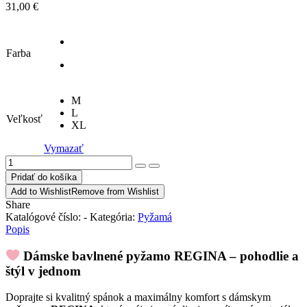
31,00
€
Farba
M
L
Veľkosť
XL
Vymazať
množstvo
Pyžamo
Pridať do košíka
REGINA
Add to Wishlist
Remove from Wishlist
Share
Katalógové číslo:
-
Kategória:
Pyžamá
Popis
Dámske bavlnené pyžamo REGINA – pohodlie a
štýl v jednom
Doprajte si kvalitný spánok a maximálny komfort s dámskym