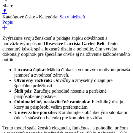
Share
Katalógové číslo:
-
Kategória:
Sexy bielizeň
Popis
Zvýraznite svoju ženskosť a pridajte štipku odvážnosti s
podväzkovým pásom
Obsessive Lacrisia Garter Belt
. Tento
elegantný kúsok spája luxusný dizajn a pohodlie, čím vytvára
dokonalý doplnok pre špeciálne chvíle aj na oživenie každodenného
outfitu.
Luxusná čipka:
Mäkká čipka s kvetinovým motívom prináša
jemnosť a zvodnosť zároveň.
Otvorený rozkrok:
Odvážny a zmyselný dizajn pre
špeciálne príležitosti.
Širší pás:
Zaručuje pohodlné nosenie a perfektné
prispôsobenie postave.
Odnímateľné, nastaviteľné ramienka:
Flexibilný dizajn,
ktorý sa prispôsobí vašim preferenciám.
Univerzálne použitie:
Kombinujte s obľúbenými silonkami
(nie sú súčasťou balenia) pre kompletný vzhľad.
Tento model spája ženskú eleganciu, funkčnosť a pohodlie, pričom