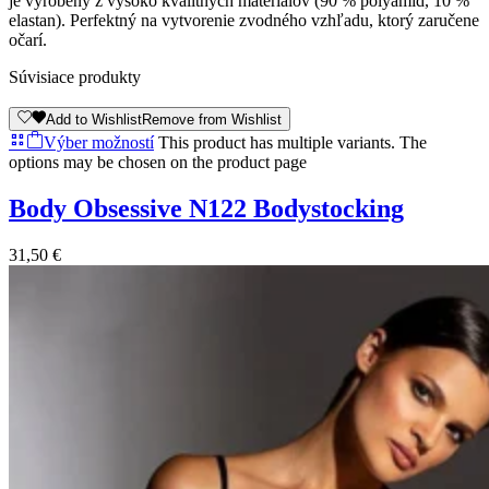
je vyrobený z vysoko kvalitných materiálov (90 % polyamid, 10 %
elastan). Perfektný na vytvorenie zvodného vzhľadu, ktorý zaručene
očarí.
Súvisiace produkty
Add to Wishlist
Remove from Wishlist
Výber možností
This product has multiple variants. The
options may be chosen on the product page
Body Obsessive N122 Bodystocking
31,50
€