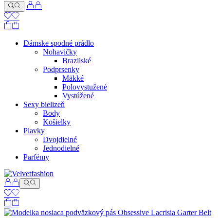
Dámske spodné prádlo
Nohavičky
Brazilské
Podprsenky
Mäkké
Polovystužené
Vystúžené
Sexy bielizeň
Body
Košielky
Plavky
Dvojdielné
Jednodielné
Parfémy