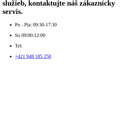
služieb, kontaktujte náš zákaznícky
servis.
Po - Pia: 09:30-17:30
So 09:00-12:00
Tel:
+421 948 185 250
Email:
info@velvetfashion.sk
Adresa:
1. mája 215/5, 058 01 Poprad
© 2023 Velvetfashion by
Websy