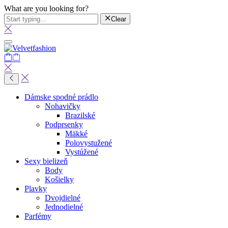
What are you looking for?
Clear
Dámske spodné prádlo
Nohavičky
Brazilské
Podprsenky
Mäkké
Polovystužené
Vystúžené
Sexy bielizeň
Body
Košielky
Plavky
Dvojdielné
Jednodielné
Parfémy