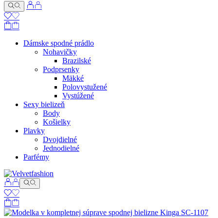
Dámske spodné prádlo
Nohavičky
Brazilské
Podprsenky
Mäkké
Polovystužené
Vystúžené
Sexy bielizeň
Body
Košielky
Plavky
Dvojdielné
Jednodielné
Parfémy