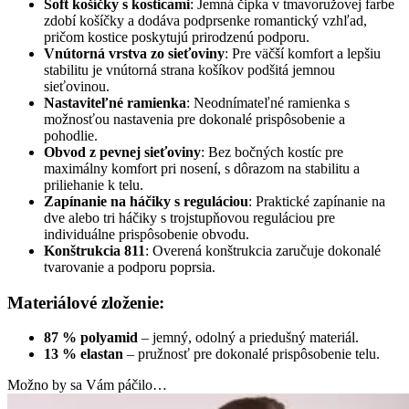
Soft košíčky s kosticami
: Jemná čipka v tmavoružovej farbe
zdobí košíčky a dodáva podprsenke romantický vzhľad,
pričom kostice poskytujú prirodzenú podporu.
Vnútorná vrstva zo sieťoviny
: Pre väčší komfort a lepšiu
stabilitu je vnútorná strana košíkov podšitá jemnou
sieťovinou.
Nastaviteľné ramienka
: Neodnímateľné ramienka s
možnosťou nastavenia pre dokonalé prispôsobenie a
pohodlie.
Obvod z pevnej sieťoviny
: Bez bočných kostíc pre
maximálny komfort pri nosení, s dôrazom na stabilitu a
priliehanie k telu.
Zapínanie na háčiky s reguláciou
: Praktické zapínanie na
dve alebo tri háčiky s trojstupňovou reguláciou pre
individuálne prispôsobenie obvodu.
Konštrukcia 811
: Overená konštrukcia zaručuje dokonalé
tvarovanie a podporu poprsia.
Materiálové zloženie:
87 % polyamid
– jemný, odolný a priedušný materiál.
13 % elastan
– pružnosť pre dokonalé prispôsobenie telu.
Možno by sa Vám páčilo…