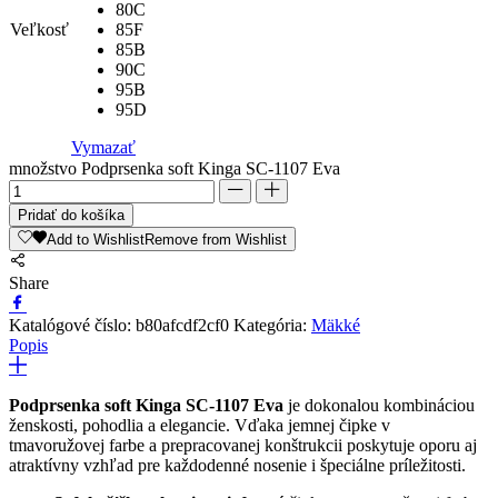
80C
Veľkosť
85F
85B
90C
95B
95D
Vymazať
množstvo Podprsenka soft Kinga SC-1107 Eva
Pridať do košíka
Add to Wishlist
Remove from Wishlist
Share
Katalógové číslo:
b80afcdf2cf0
Kategória:
Mäkké
Popis
Podprsenka soft Kinga SC-1107 Eva
je dokonalou kombináciou
ženskosti, pohodlia a elegancie. Vďaka jemnej čipke v
tmavoružovej farbe a prepracovanej konštrukcii poskytuje oporu aj
atraktívny vzhľad pre každodenné nosenie i špeciálne príležitosti.