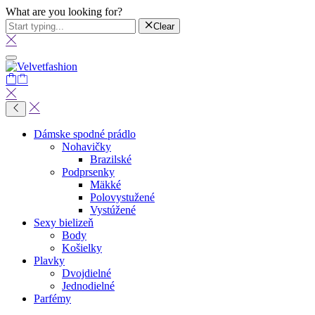
What are you looking for?
Clear
Dámske spodné prádlo
Nohavičky
Brazilské
Podprsenky
Mäkké
Polovystužené
Vystúžené
Sexy bielizeň
Body
Košielky
Plavky
Dvojdielné
Jednodielné
Parfémy