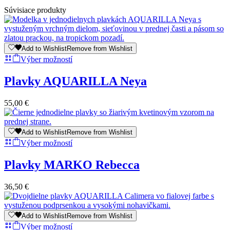
Súvisiace produkty
Add to Wishlist
Remove from Wishlist
This
Výber možností
product
has
Plavky AQUARILLA Neya
multiple
variants.
55,00
€
The
options
may
be
Add to Wishlist
Remove from Wishlist
chosen
This
Výber možností
on
product
the
has
Plavky MARKO Rebecca
product
multiple
page
variants.
36,50
€
The
options
may
be
Add to Wishlist
Remove from Wishlist
chosen
This
Výber možností