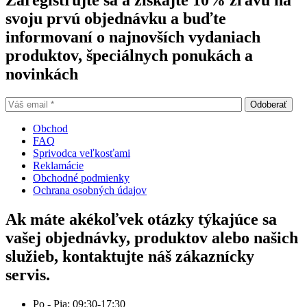
Zaregistrujte sa a získajte 10% zľavu na
be
svoju prvú objednávku a buďte
chosen
informovaní o najnovších vydaniach
on
the
produktov, špeciálnych ponukách a
product
novinkách
page
Obchod
FAQ
Sprivodca veľkosťami
Reklamácie
Obchodné podmienky
Ochrana osobných údajov
Ak máte akékoľvek otázky týkajúce sa
vašej objednávky, produktov alebo našich
služieb, kontaktujte náš zákaznícky
servis.
Po - Pia: 09:30-17:30