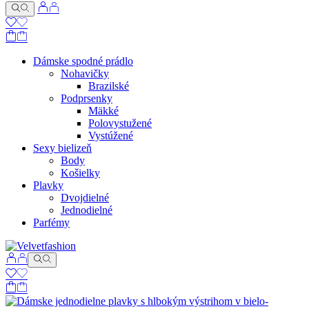
Dámske spodné prádlo
Nohavičky
Brazilské
Podprsenky
Mäkké
Polovystužené
Vystúžené
Sexy bielizeň
Body
Košielky
Plavky
Dvojdielné
Jednodielné
Parfémy