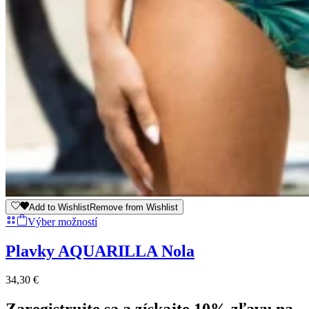
Add to Wishlist
Remove from Wishlist
This
Výber možností
product
has
Plavky AQUARILLA Nola
multiple
variants.
34,30
€
The
options
may