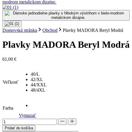
Domovská stránka
Obchod
Plavky MADORA Beryl Modrá
Plavky MADORA Beryl Modrá
61,00
€
40/L
42/XL
Veľkosť
44/XXL
48/4XL
Farba
Vymazať
množstvo
Plavky
Pridať do košíka
MADORA