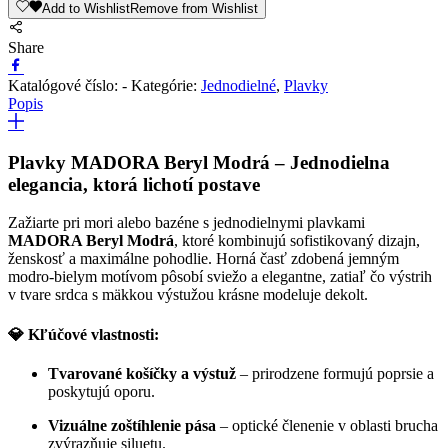
Add to Wishlist
Remove from Wishlist
Beryl
Modrá
Share
Katalógové číslo:
-
Kategórie:
Jednodielné
,
Plavky
Popis
Plavky MADORA Beryl Modrá – Jednodielna
elegancia, ktorá lichotí postave
Zažiarte pri mori alebo bazéne s jednodielnymi plavkami
MADORA Beryl Modrá
, ktoré kombinujú sofistikovaný dizajn,
ženskosť a maximálne pohodlie. Horná časť zdobená jemným
modro-bielym motívom pôsobí sviežo a elegantne, zatiaľ čo výstrih
v tvare srdca s mäkkou výstužou krásne modeluje dekolt.
💎 Kľúčové vlastnosti:
Tvarované košíčky a výstuž
– prirodzene formujú poprsie a
poskytujú oporu.
Vizuálne zoštíhlenie pása
– optické členenie v oblasti brucha
zvýrazňuje siluetu.