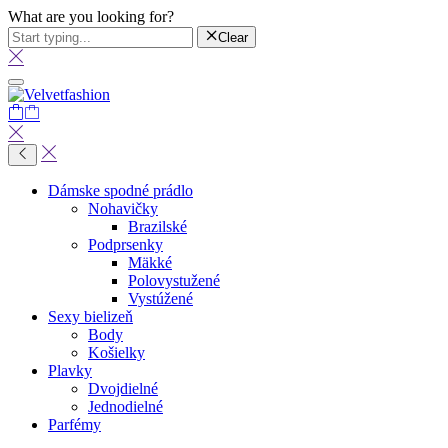
What are you looking for?
Clear
Dámske spodné prádlo
Nohavičky
Brazilské
Podprsenky
Mäkké
Polovystužené
Vystúžené
Sexy bielizeň
Body
Košielky
Plavky
Dvojdielné
Jednodielné
Parfémy