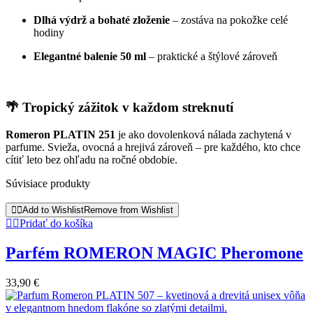
Dlhá výdrž a bohaté zloženie
– zostáva na pokožke celé
hodiny
Elegantné balenie 50 ml
– praktické a štýlové zároveň
🌴 Tropický zážitok v každom streknutí
Romeron PLATIN 251
je ako dovolenková nálada zachytená v
parfume. Svieža, ovocná a hrejivá zároveň – pre každého, kto chce
cítiť leto bez ohľadu na ročné obdobie.
Súvisiace produkty
Add to Wishlist
Remove from Wishlist
Pridať do košíka
Parfém ROMERON MAGIC Pheromone
33,90
€