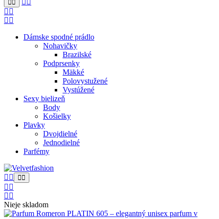
Dámske spodné prádlo
Nohavičky
Brazilské
Podprsenky
Mäkké
Polovystužené
Vystúžené
Sexy bielizeň
Body
Košielky
Plavky
Dvojdielné
Jednodielné
Parfémy
Nieje skladom