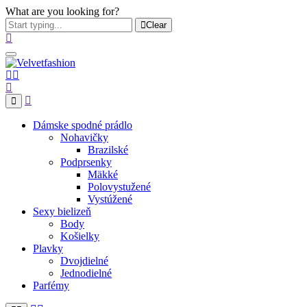
What are you looking for?
Clear
Dámske spodné prádlo
Nohavičky
Brazilské
Podprsenky
Mäkké
Polovystužené
Vystúžené
Sexy bielizeň
Body
Košielky
Plavky
Dvojdielné
Jednodielné
Parfémy