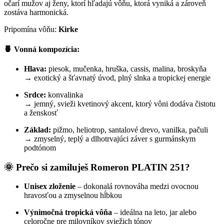
očarí mužov aj ženy, ktorí hľadajú vôňu, ktorá vyniká a zároveň
zostáva harmonická.
Pripomína vôňu:
Kirke
🍍
Vonná kompozícia:
Hlava:
piesok, mučenka, hruška, cassis, malina, broskyňa
→ exotický a šťavnatý úvod, plný slnka a tropickej energie
Srdce:
konvalinka
→ jemný, svieži kvetinový akcent, ktorý vôni dodáva čistotu
a ženskosť
Základ:
pižmo, heliotrop, santalové drevo, vanilka, pačuli
→ zmyselný, teplý a dlhotrvajúci záver s gurmánskym
podtónom
🌞
Prečo si zamiluješ Romeron PLATIN 251?
Unisex zloženie
– dokonalá rovnováha medzi ovocnou
hravosťou a zmyselnou hĺbkou
Výnimočná tropická vôňa
– ideálna na leto, jar alebo
celoročne pre milovníkov sviežich tónov