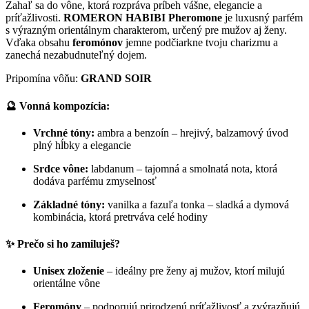
Zahaľ sa do vône, ktorá rozpráva príbeh vášne, elegancie a
príťažlivosti.
ROMERON HABIBI Pheromone
je luxusný parfém
s výrazným orientálnym charakterom, určený pre mužov aj ženy.
Vďaka obsahu
feromónov
jemne podčiarkne tvoju charizmu a
zanechá nezabudnuteľný dojem.
Pripomína vôňu:
GRAND SOIR
🔮
Vonná kompozícia:
Vrchné tóny:
ambra a benzoín – hrejivý, balzamový úvod
plný hĺbky a elegancie
Srdce vône:
labdanum – tajomná a smolnatá nota, ktorá
dodáva parfému zmyselnosť
Základné tóny:
vanilka a fazuľa tonka – sladká a dymová
kombinácia, ktorá pretrváva celé hodiny
✨
Prečo si ho zamiluješ?
Unisex zloženie
– ideálny pre ženy aj mužov, ktorí milujú
orientálne vône
Feromóny
– podporujú prirodzenú príťažlivosť a zvýrazňujú