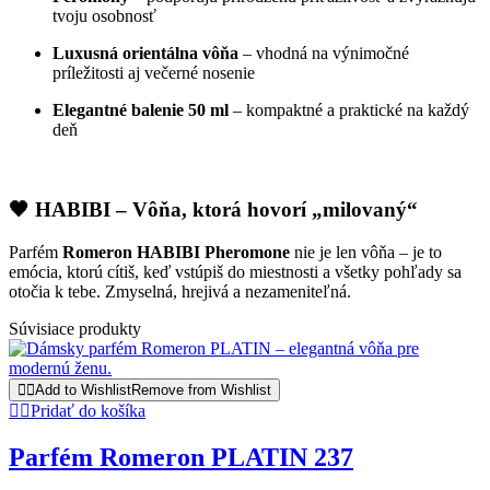
tvoju osobnosť
Luxusná orientálna vôňa
– vhodná na výnimočné
príležitosti aj večerné nosenie
Elegantné balenie 50 ml
– kompaktné a praktické na každý
deň
🖤 HABIBI – Vôňa, ktorá hovorí „milovaný“
Parfém
Romeron HABIBI Pheromone
nie je len vôňa – je to
emócia, ktorú cítiš, keď vstúpiš do miestnosti a všetky pohľady sa
otočia k tebe. Zmyselná, hrejivá a nezameniteľná.
Súvisiace produkty
Add to Wishlist
Remove from Wishlist
Pridať do košíka
Parfém Romeron PLATIN 237