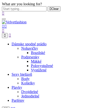
What are you looking for?
Clear
Dámske spodné prádlo
Nohavičky
Brazilské
Podprsenky
Mäkké
Polovystužené
Vystúžené
Sexy bielizeň
Body
Košielky
Plavky
Dvojdielné
Jednodielné
Parfémy