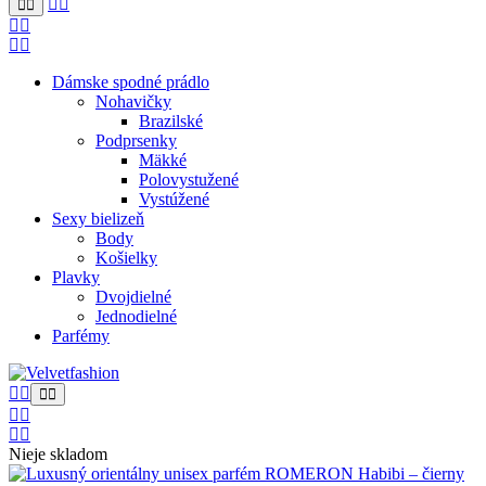
Dámske spodné prádlo
Nohavičky
Brazilské
Podprsenky
Mäkké
Polovystužené
Vystúžené
Sexy bielizeň
Body
Košielky
Plavky
Dvojdielné
Jednodielné
Parfémy
Nieje skladom