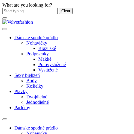
What are you looking for?
Clear
Dámske spodné prádlo
Nohavičky
Brazilské
Podprsenky
Mäkké
Polovystužené
Vystúžené
Sexy bielizeň
Body
Košielky
Plavky
Dvojdielné
Jednodielné
Parfémy
Dámske spodné prádlo
Nohavičky