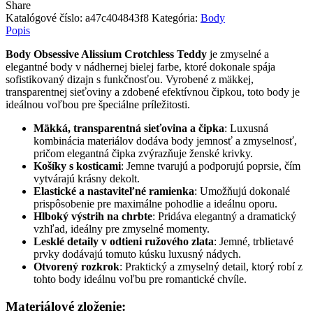
Share
Katalógové číslo:
a47c404843f8
Kategória:
Body
Popis
Body Obsessive Alissium Crotchless Teddy
je zmyselné a
elegantné body v nádhernej bielej farbe, ktoré dokonale spája
sofistikovaný dizajn s funkčnosťou. Vyrobené z mäkkej,
transparentnej sieťoviny a zdobené efektívnou čipkou, toto body je
ideálnou voľbou pre špeciálne príležitosti.
Mäkká, transparentná sieťovina a čipka
: Luxusná
kombinácia materiálov dodáva body jemnosť a zmyselnosť,
pričom elegantná čipka zvýrazňuje ženské krivky.
Košíky s kosticami
: Jemne tvarujú a podporujú poprsie, čím
vytvárajú krásny dekolt.
Elastické a nastaviteľné ramienka
: Umožňujú dokonalé
prispôsobenie pre maximálne pohodlie a ideálnu oporu.
Hlboký výstrih na chrbte
: Pridáva elegantný a dramatický
vzhľad, ideálny pre zmyselné momenty.
Lesklé detaily v odtieni ružového zlata
: Jemné, trblietavé
prvky dodávajú tomuto kúsku luxusný nádych.
Otvorený rozkrok
: Praktický a zmyselný detail, ktorý robí z
tohto body ideálnu voľbu pre romantické chvíle.
Materiálové zloženie: