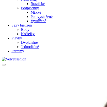
Brazilské
Podprsenky
Mäkké
Polovystužené
Vystúžené
Sexy bielizeň
Body
Košielky
Plavky
Dvojdielné
Jednodielné
Parfémy