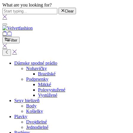
What are you looking for?
Clear
Filter
Dámske spodné prádlo
Nohavičky
Brazilské
Podprsenky
Mäkké
Polovystužené
Vystúžené
Sexy bielizeň
Body
Košielky
Plavky
Dvojdielné
Jednodielné
Parfémy