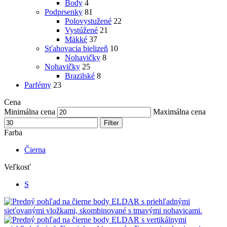
Body
4
Podprsenky
81
Polovystužené
22
Vystúžené
21
Mäkké
37
Sťahovacia bielizeň
10
Nohavičky
8
Nohavičky
25
Brazilské
8
Parfémy
23
Cena
Minimálna cena
Maximálna cena
Filter
Farba
Čierna
Veľkosť
S