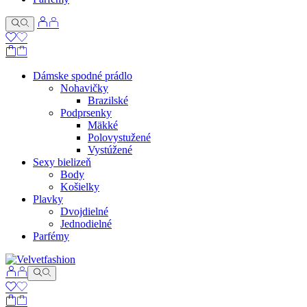
Dámske spodné prádlo
Nohavičky
Brazilské
Podprsenky
Mäkké
Polovystužené
Vystúžené
Sexy bielizeň
Body
Košielky
Plavky
Dvojdielné
Jednodielné
Parfémy