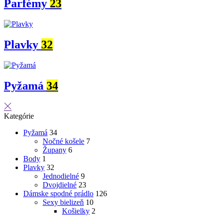
Parfémy
23
Plavky
32
Pyžamá
34
Kategórie
Pyžamá
34
Nočné košele
7
Župany
6
Body
1
Plavky
32
Jednodielné
9
Dvojdielné
23
Dámske spodné prádlo
126
Sexy bielizeň
10
Košielky
2